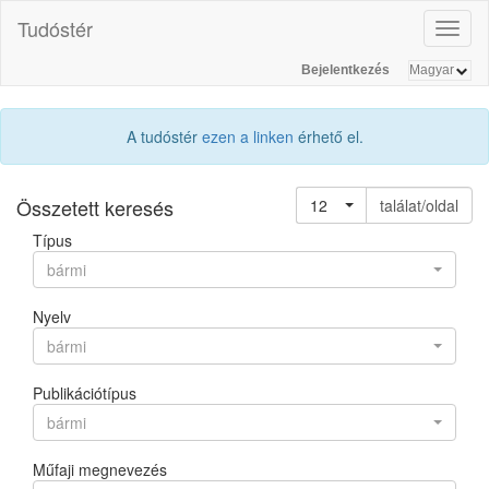
Tudóstér
Toggl
naviga
Bejelentkezés
A tudóstér
ezen a linken
érhető el.
Összetett keresés
12
találat/oldal
Típus
bármi
Nyelv
bármi
Publikációtípus
bármi
Műfaji megnevezés