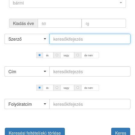
bármi
Kiadás éve
Szerző
és
vagy
de nem
Cím
és
vagy
de nem
Folyóiratcím
Keresési feltétel(ek) törlése