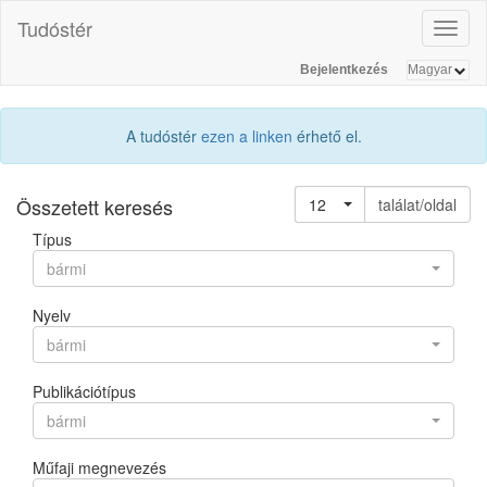
Tudóstér
Toggl
naviga
Bejelentkezés
A tudóstér
ezen a linken
érhető el.
Összetett keresés
12
találat/oldal
Típus
bármi
Nyelv
bármi
Publikációtípus
bármi
Műfaji megnevezés