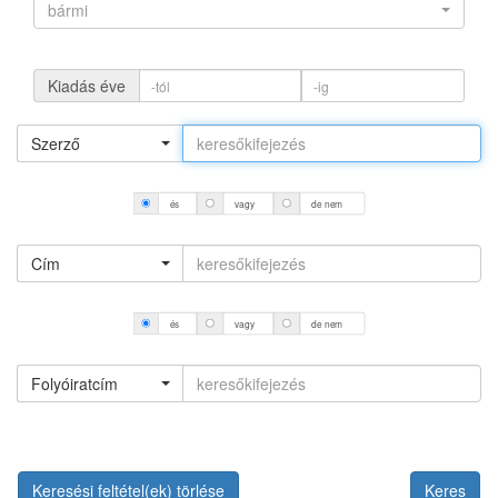
bármi
Kiadás éve
Szerző
és
vagy
de nem
Cím
és
vagy
de nem
Folyóiratcím
Keresési feltétel(ek) törlése