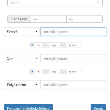
bármi
Kiadás éve
Szerző
és
vagy
de nem
Cím
és
vagy
de nem
Folyóiratcím
Keresési feltétel(ek) törlése