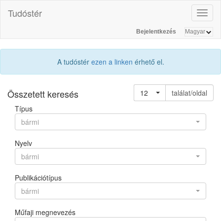
Tudóstér
Toggl
naviga
Bejelentkezés
A tudóstér
ezen a linken
érhető el.
Összetett keresés
12
találat/oldal
Típus
bármi
Nyelv
bármi
Publikációtípus
bármi
Műfaji megnevezés