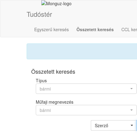
Tudóstér
Egyszerű keresés
Összetett keresés
CCL ke
Összetett keresés
Típus
bármi
Műfaji megnevezés
bármi
Szerző