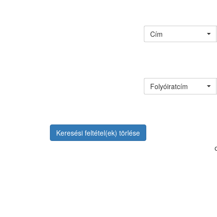
Cím
Folyóiratcím
Keresési feltétel(ek) törlése