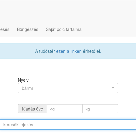
resés
Böngészés
Saját polc tartalma
A tudóstér
ezen a linken
érhető el.
Nyelv
bármi
Kiadás éve