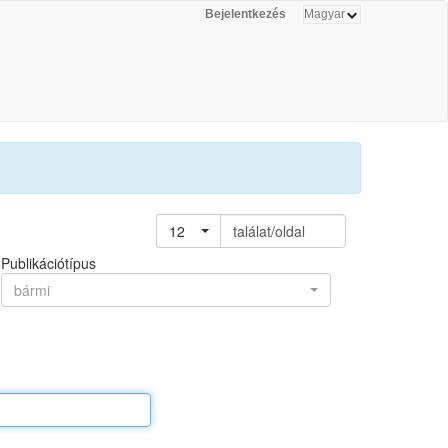
Bejelentkezés
12
találat/oldal
Publikációtípus
bármi