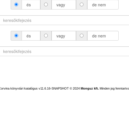
és
vagy
de nem
és
vagy
de nem
Corvina könyvtári katalógus v11.6.16-SNAPSHOT
© 2024
Monguz kft.
Minden jog fenntartva