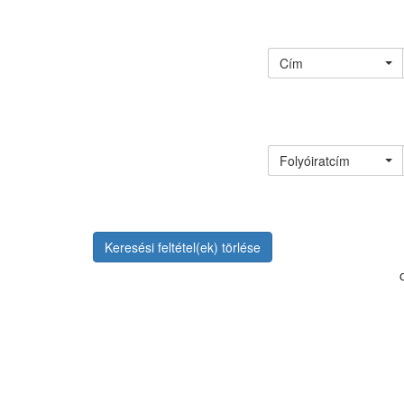
Cím
Folyóiratcím
Keresési feltétel(ek) törlése