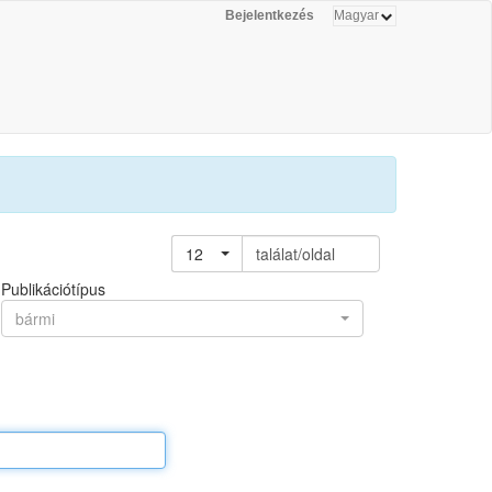
Bejelentkezés
12
találat/oldal
Publikációtípus
bármi