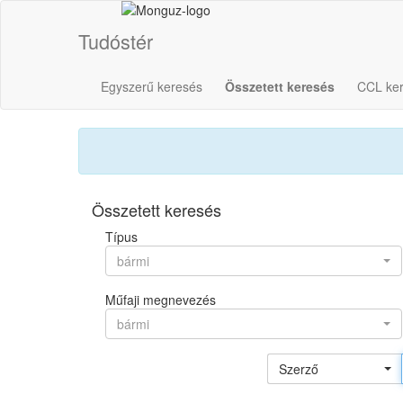
Tudóstér
Egyszerű keresés
Összetett keresés
CCL ke
Összetett keresés
Típus
bármi
Műfaji megnevezés
bármi
Szerző