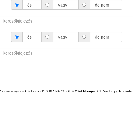
és
vagy
de nem
és
vagy
de nem
Corvina könyvtári katalógus v11.6.16-SNAPSHOT
© 2024
Monguz kft.
Minden jog fenntartva