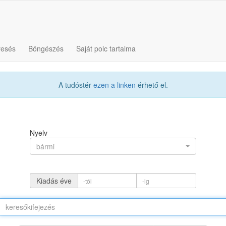
resés
Böngészés
Saját polc tartalma
A tudóstér
ezen a linken
érhető el.
Nyelv
bármi
Kiadás éve