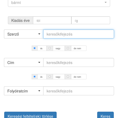
bármi
Kiadás éve
Szerző
és
vagy
de nem
Cím
és
vagy
de nem
Folyóiratcím
Keresési feltétel(ek) törlése