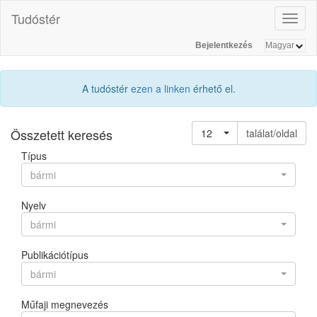
Tudóstér
Toggl
naviga
Bejelentkezés
A tudóstér
ezen a linken
érhető el.
Összetett keresés
12
találat/oldal
Típus
bármi
Nyelv
bármi
Publikációtípus
bármi
Műfaji megnevezés