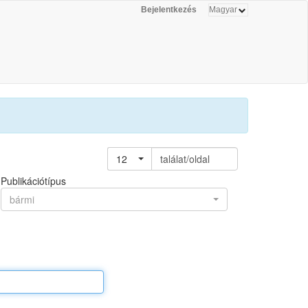
Bejelentkezés
12
találat/oldal
Publikációtípus
bármi