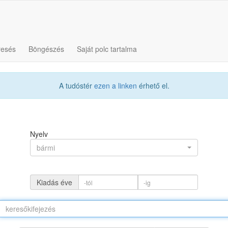
resés
Böngészés
Saját polc tartalma
A tudóstér
ezen a linken
érhető el.
Nyelv
bármi
Kiadás éve