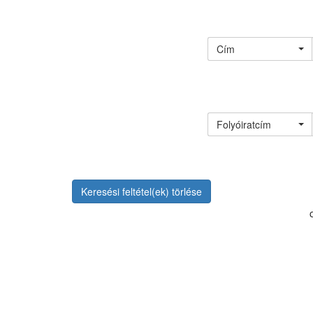
Cím
Folyóiratcím
Keresési feltétel(ek) törlése