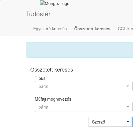
Tudóstér
Egyszerű keresés
Összetett keresés
CCL ke
Összetett keresés
Típus
bármi
Műfaji megnevezés
bármi
Szerző