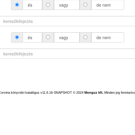
és
vagy
de nem
és
vagy
de nem
Corvina könyvtári katalógus v11.6.16-SNAPSHOT
© 2024
Monguz kft.
Minden jog fenntartva