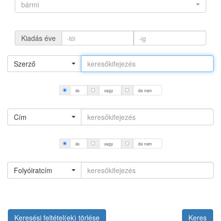
bármi
Kiadás éve
Szerző
és
vagy
de nem
Cím
és
vagy
de nem
Folyóiratcím
Keresési feltétel(ek) törlése