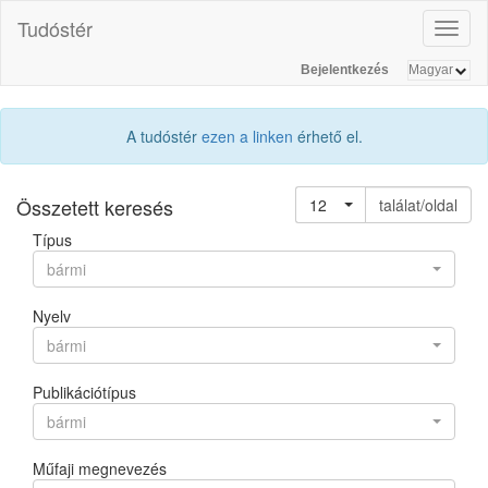
Tudóstér
Toggl
naviga
Bejelentkezés
A tudóstér
ezen a linken
érhető el.
Összetett keresés
12
találat/oldal
Típus
bármi
Nyelv
bármi
Publikációtípus
bármi
Műfaji megnevezés