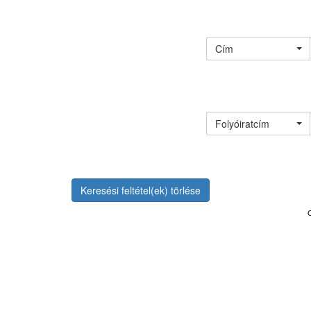
Cím
Folyóiratcím
Keresési feltétel(ek) törlése