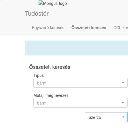
Tudóstér
Egyszerű keresés
Összetett keresés
CCL ke
Összetett keresés
Típus
bármi
Műfaji megnevezés
bármi
Szerző