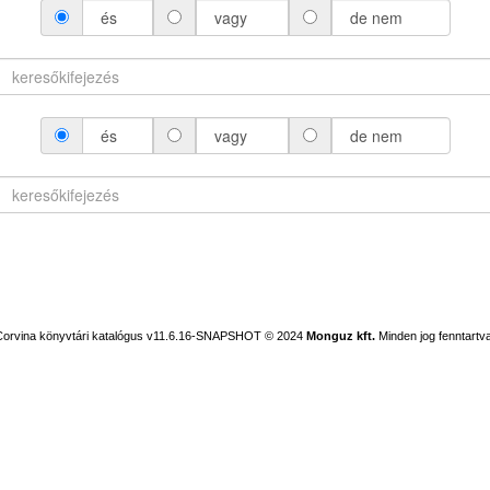
és
vagy
de nem
és
vagy
de nem
Corvina könyvtári katalógus v11.6.16-SNAPSHOT
© 2024
Monguz kft.
Minden jog fenntartva