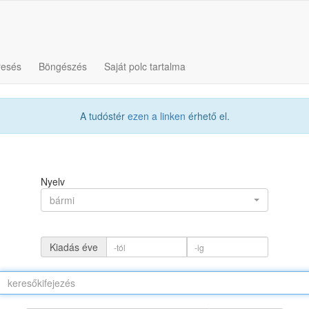
resés
Böngészés
Saját polc tartalma
A tudóstér
ezen a linken
érhető el.
Nyelv
bármi
Kiadás éve