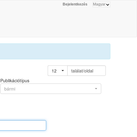
Bejelentkezés
12
találat/oldal
Publikációtípus
bármi