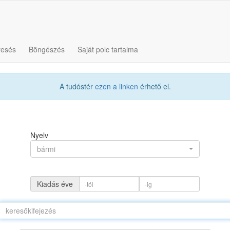
resés
Böngészés
Saját polc tartalma
A tudóstér
ezen a linken
érhető el.
Nyelv
bármi
Kiadás éve