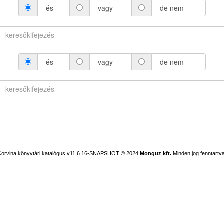
és
vagy
de nem
és
vagy
de nem
Corvina könyvtári katalógus v11.6.16-SNAPSHOT
© 2024
Monguz kft.
Minden jog fenntartva