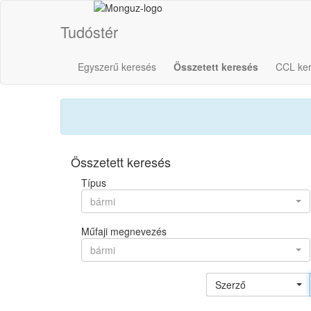
Tudóstér
Egyszerű keresés
Összetett keresés
CCL ke
Összetett keresés
Típus
bármi
Műfaji megnevezés
bármi
Szerző