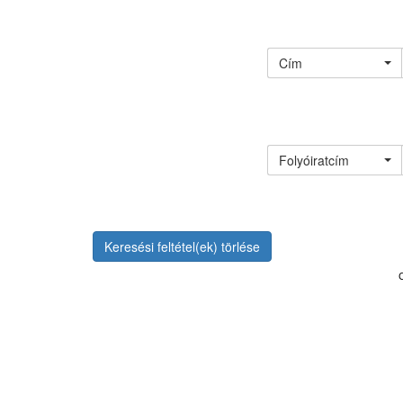
Cím
Folyóiratcím
Keresési feltétel(ek) törlése