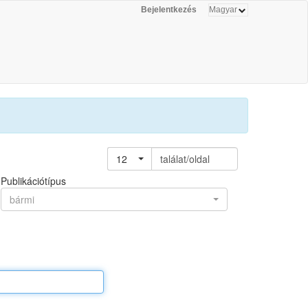
Bejelentkezés
12
találat/oldal
Publikációtípus
bármi