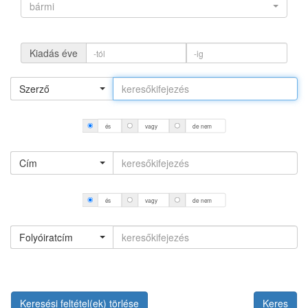
bármi
Kiadás éve
Szerző
és
vagy
de nem
Cím
és
vagy
de nem
Folyóiratcím
Keresési feltétel(ek) törlése