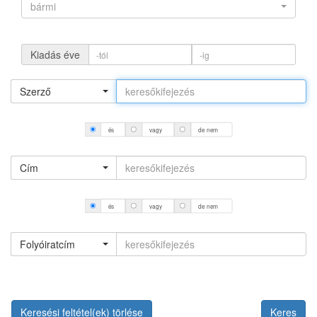
bármi
Kiadás éve
Szerző
és
vagy
de nem
Cím
és
vagy
de nem
Folyóiratcím
Keresési feltétel(ek) törlése