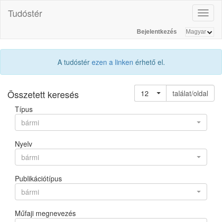
Tudóstér
Toggl
naviga
Bejelentkezés
A tudóstér
ezen a linken
érhető el.
Összetett keresés
12
találat/oldal
Típus
bármi
Nyelv
bármi
Publikációtípus
bármi
Műfaji megnevezés