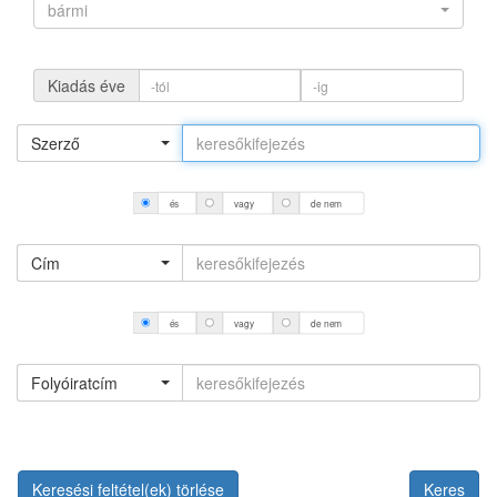
bármi
Kiadás éve
Szerző
és
vagy
de nem
Cím
és
vagy
de nem
Folyóiratcím
Keresési feltétel(ek) törlése