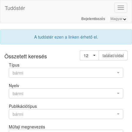
Tudóstér
Toggl
naviga
Bejelentkezés
A tudóstér
ezen a linken
érhető el.
Összetett keresés
12
találat/oldal
Típus
bármi
Nyelv
bármi
Publikációtípus
bármi
Műfaji megnevezés