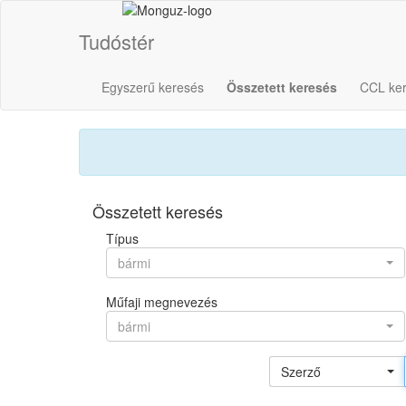
Tudóstér
Egyszerű keresés
Összetett keresés
CCL ke
Összetett keresés
Típus
bármi
Műfaji megnevezés
bármi
Szerző