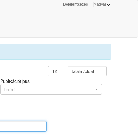
Bejelentkezés
12
találat/oldal
Publikációtípus
bármi