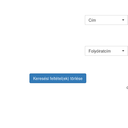
Cím
Folyóiratcím
Keresési feltétel(ek) törlése