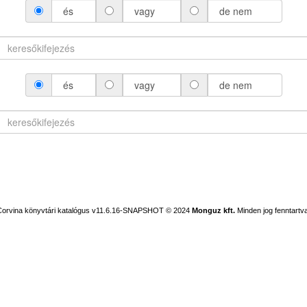
és
vagy
de nem
és
vagy
de nem
Corvina könyvtári katalógus v11.6.16-SNAPSHOT
© 2024
Monguz kft.
Minden jog fenntartva