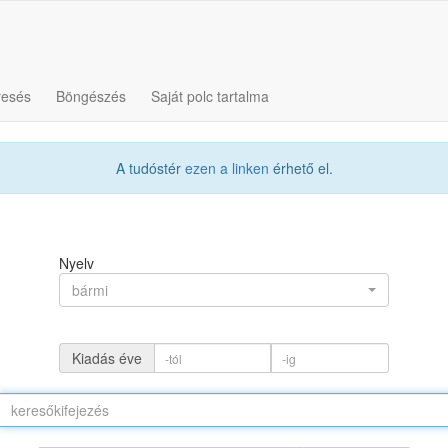
resés
Böngészés
Saját polc tartalma
A tudóstér
ezen a linken
érhető el.
Nyelv
bármi
Kiadás éve