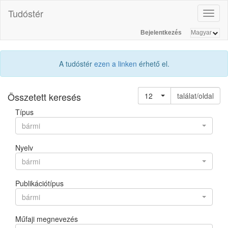
Tudóstér
Toggl
naviga
Bejelentkezés
A tudóstér
ezen a linken
érhető el.
Összetett keresés
12
találat/oldal
Típus
bármi
Nyelv
bármi
Publikációtípus
bármi
Műfaji megnevezés