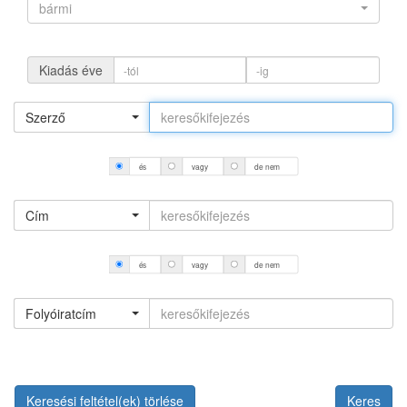
bármi
Kiadás éve
Szerző
és
vagy
de nem
Cím
és
vagy
de nem
Folyóiratcím
Keresési feltétel(ek) törlése