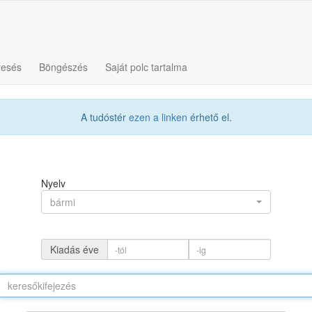
resés
Böngészés
Saját polc tartalma
A tudóstér
ezen a linken
érhető el.
Nyelv
bármi
Kiadás éve