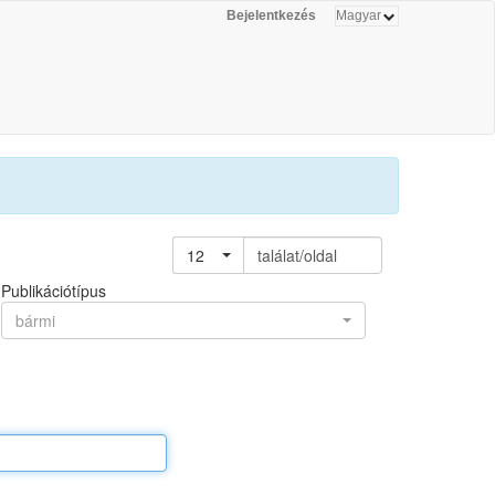
Bejelentkezés
12
találat/oldal
Publikációtípus
bármi