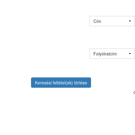
Cím
Folyóiratcím
Keresési feltétel(ek) törlése