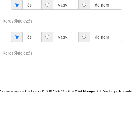
és
vagy
de nem
és
vagy
de nem
Corvina könyvtári katalógus v11.6.16-SNAPSHOT
© 2024
Monguz kft.
Minden jog fenntartva