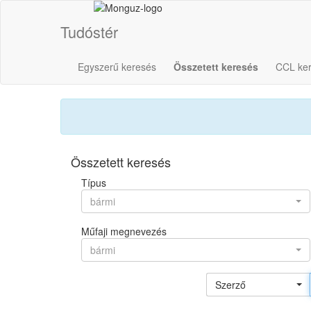
Tudóstér
Egyszerű keresés
Összetett keresés
CCL ke
Összetett keresés
Típus
bármi
Műfaji megnevezés
bármi
Szerző