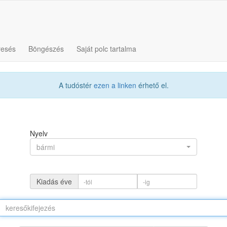
resés
Böngészés
Saját polc tartalma
A tudóstér
ezen a linken
érhető el.
Nyelv
bármi
Kiadás éve