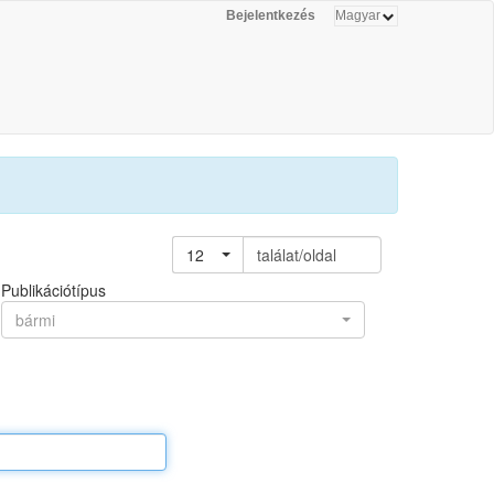
Bejelentkezés
12
találat/oldal
Publikációtípus
bármi