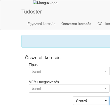
Tudóstér
Egyszerű keresés
Összetett keresés
CCL ke
Összetett keresés
Típus
bármi
Műfaji megnevezés
bármi
Szerző