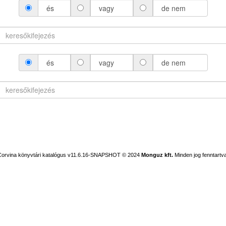
és
vagy
de nem
és
vagy
de nem
Corvina könyvtári katalógus v11.6.16-SNAPSHOT
© 2024
Monguz kft.
Minden jog fenntartva