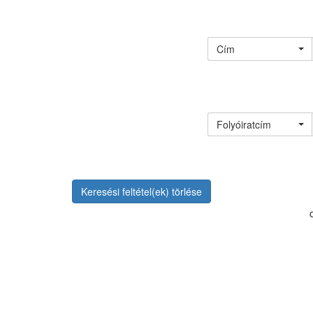
Cím
Folyóiratcím
Keresési feltétel(ek) törlése