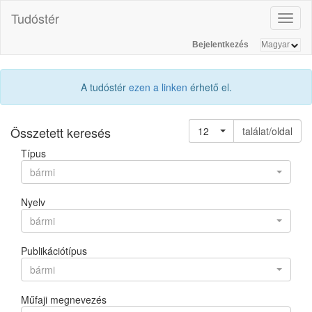
Tudóstér
Toggl
naviga
Bejelentkezés
A tudóstér
ezen a linken
érhető el.
Összetett keresés
12
találat/oldal
Típus
bármi
Nyelv
bármi
Publikációtípus
bármi
Műfaji megnevezés