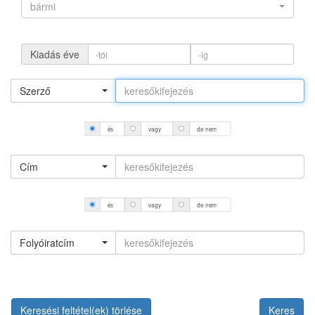
bármi
Kiadás éve
Szerző
és
vagy
de nem
Cím
és
vagy
de nem
Folyóiratcím
Keresési feltétel(ek) törlése