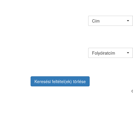
Cím
Folyóiratcím
Keresési feltétel(ek) törlése