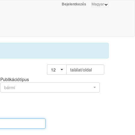
Bejelentkezés
12
találat/oldal
Publikációtípus
bármi