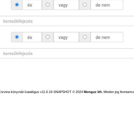
és
vagy
de nem
és
vagy
de nem
Corvina könyvtári katalógus v11.6.16-SNAPSHOT
© 2024
Monguz kft.
Minden jog fenntartva