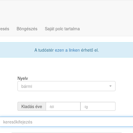
resés
Böngészés
Saját polc tartalma
A tudóstér
ezen a linken
érhető el.
Nyelv
bármi
Kiadás éve