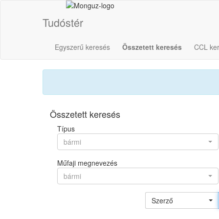
Tudóstér
Egyszerű keresés
Összetett keresés
CCL ke
Összetett keresés
Típus
bármi
Műfaji megnevezés
bármi
Szerző