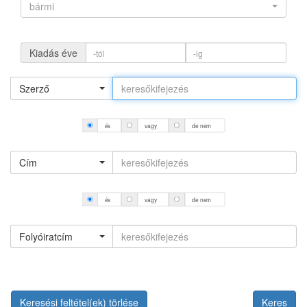
bármi
Kiadás éve
Szerző
és
vagy
de nem
Cím
és
vagy
de nem
Folyóiratcím
Keresési feltétel(ek) törlése