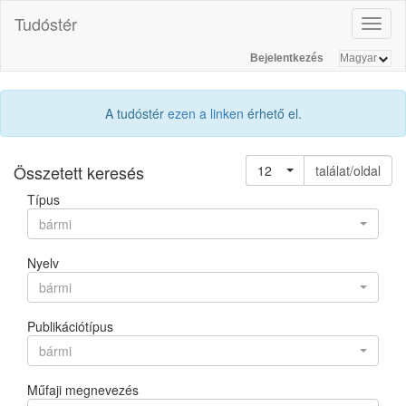
Tudóstér
Toggl
naviga
Bejelentkezés
A tudóstér
ezen a linken
érhető el.
Összetett keresés
12
találat/oldal
Típus
bármi
Nyelv
bármi
Publikációtípus
bármi
Műfaji megnevezés