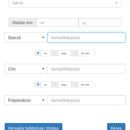
bármi
Kiadás éve
Szerző
és
vagy
de nem
Cím
és
vagy
de nem
Folyóiratcím
Keresési feltétel(ek) törlése