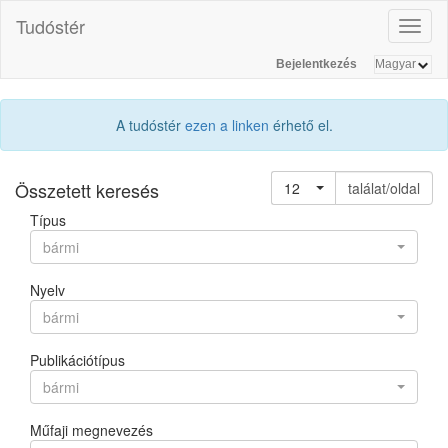
Tudóstér
Toggl
naviga
Bejelentkezés
A tudóstér
ezen a linken
érhető el.
Összetett keresés
12
találat/oldal
Típus
bármi
Nyelv
bármi
Publikációtípus
bármi
Műfaji megnevezés