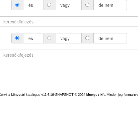
és
vagy
de nem
és
vagy
de nem
Corvina könyvtári katalógus v11.6.16-SNAPSHOT
© 2024
Monguz kft.
Minden jog fenntartva