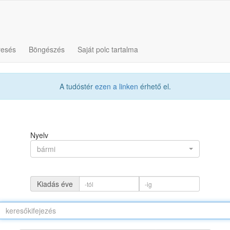
resés
Böngészés
Saját polc tartalma
A tudóstér
ezen a linken
érhető el.
Nyelv
bármi
Kiadás éve