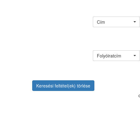
Cím
Folyóiratcím
Keresési feltétel(ek) törlése