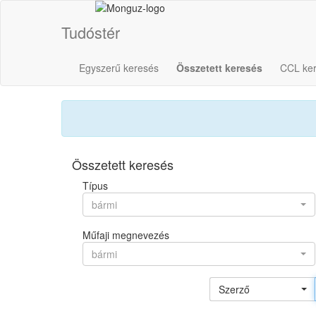
Tudóstér
Egyszerű keresés
Összetett keresés
CCL ke
Összetett keresés
Típus
bármi
Műfaji megnevezés
bármi
Szerző