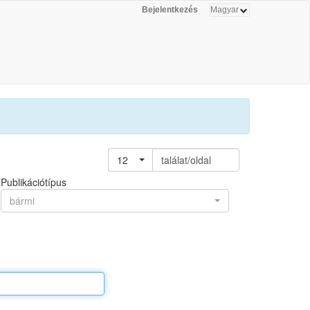
Bejelentkezés
12
találat/oldal
Publikációtípus
bármi