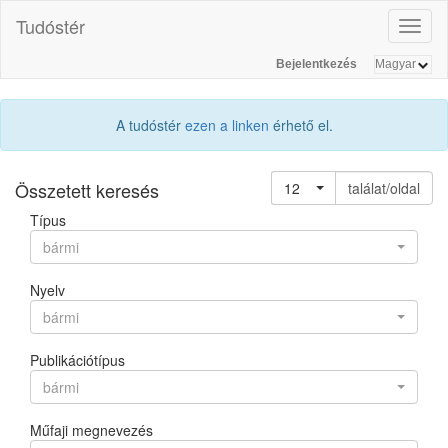
Tudóstér
Toggl
naviga
Bejelentkezés
A tudóstér
ezen a linken
érhető el.
Összetett keresés
12
találat/oldal
Típus
bármi
Nyelv
bármi
Publikációtípus
bármi
Műfaji megnevezés