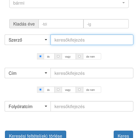
bármi
Kiadás éve
Szerző
és
vagy
de nem
Cím
és
vagy
de nem
Folyóiratcím
Keresési feltétel(ek) törlése