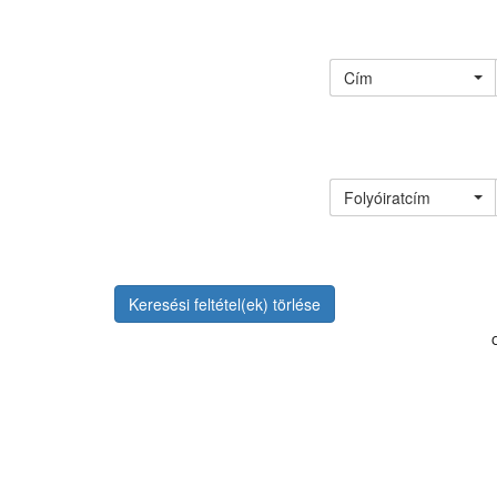
Cím
Folyóiratcím
Keresési feltétel(ek) törlése