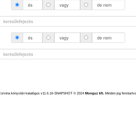
és
vagy
de nem
és
vagy
de nem
Corvina könyvtári katalógus v11.6.16-SNAPSHOT
© 2024
Monguz kft.
Minden jog fenntartva