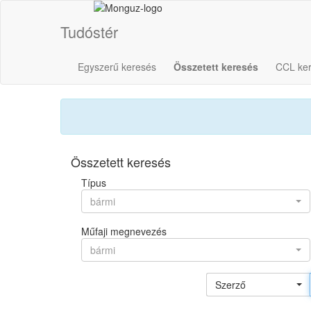
Tudóstér
Egyszerű keresés
Összetett keresés
CCL ke
Összetett keresés
Típus
bármi
Műfaji megnevezés
bármi
Szerző