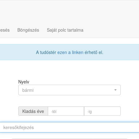
resés
Böngészés
Saját polc tartalma
A tudóstér
ezen a linken
érhető el.
Nyelv
bármi
Kiadás éve