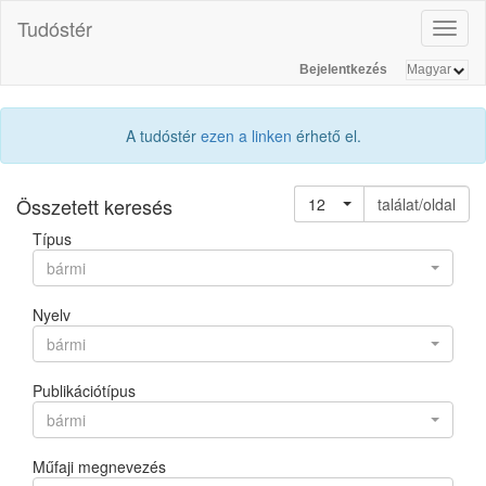
Tudóstér
Toggl
naviga
Bejelentkezés
A tudóstér
ezen a linken
érhető el.
Összetett keresés
12
találat/oldal
Típus
bármi
Nyelv
bármi
Publikációtípus
bármi
Műfaji megnevezés