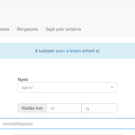
resés
Böngészés
Saját polc tartalma
A tudóstér
ezen a linken
érhető el.
Nyelv
bármi
Kiadás éve