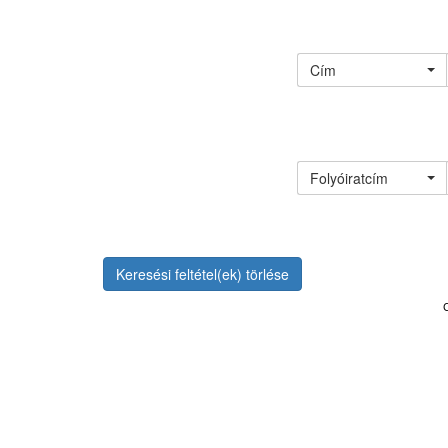
Cím
Folyóiratcím
Keresési feltétel(ek) törlése