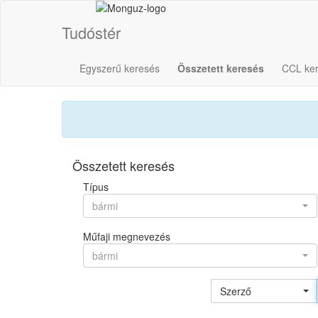
Tudóstér
Egyszerű keresés
Összetett keresés
CCL ke
Összetett keresés
Típus
bármi
Műfaji megnevezés
bármi
Szerző