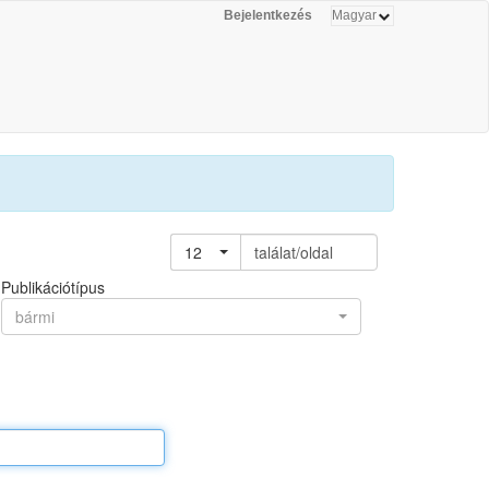
Bejelentkezés
12
találat/oldal
Publikációtípus
bármi