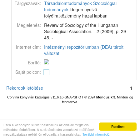
Tárgyszavak:
Társadalomtudományok
Szociológiai
tudományok
idegen nyelvű
folyóiratközlemény hazai lapban
Megjelenés:
Review of Sociology of the Hungarian
Sociological Association. - 2 (2009), p. 29-
45. -
Internet cím:
Intézményi repozitóriumban (DEA) tárolt
változat
Borító:
Saját polcon:
Rekordok letöltése
1
Corvina könyvtári katalógus v11.6.16-SNAPSHOT
© 2024
Monguz kft.
Minden jog
fenntartva.
Ezen a webhelyen sütiket használunk az oldalak megfelelő
Rendben
működése érdekében. A sütik tárolására vonatkozó beállítások
megváltoztatása nélkül, ön elfogadja a használatukat.
További információ
.