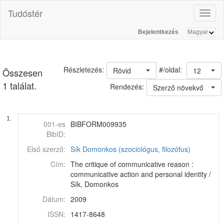
Tudóstér
Toggl
naviga
Bejelentkezés
#/oldal:
Részletezés:
Rövid
12
Összesen
1 találat.
Rendezés:
Szerző növekvő
1.
001-es
BIBFORM009935
BibID:
Első szerző:
Sík Domonkos (szociológus, filozófus)
Cím:
The critique of communicative reason :
communicative action and personal identity /
Sík, Domonkos
Dátum:
2009
ISSN:
1417-8648