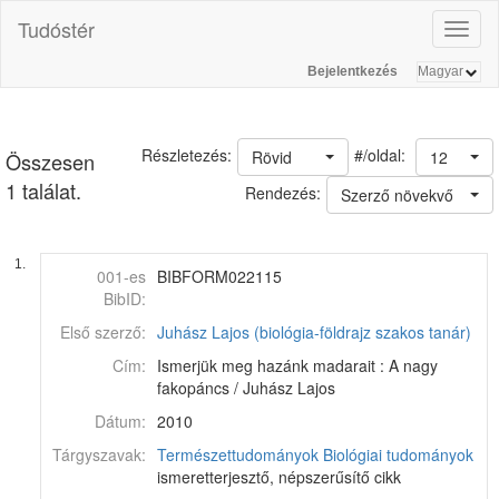
Tudóstér
Toggl
naviga
Bejelentkezés
#/oldal:
Részletezés:
Rövid
12
Összesen
1 találat.
Rendezés:
Szerző növekvő
1.
001-es
BIBFORM022115
BibID:
Első szerző:
Juhász Lajos (biológia-földrajz szakos tanár)
Cím:
Ismerjük meg hazánk madarait : A nagy
fakopáncs / Juhász Lajos
Dátum:
2010
Tárgyszavak:
Természettudományok
Biológiai tudományok
ismeretterjesztő, népszerűsítő cikk