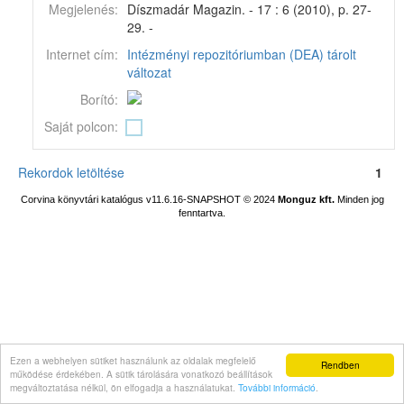
Megjelenés:
Díszmadár Magazin. - 17 : 6 (2010), p. 27-
29. -
Internet cím:
Intézményi repozitóriumban (DEA) tárolt
változat
Borító:
Saját polcon:
Rekordok letöltése
1
Corvina könyvtári katalógus v11.6.16-SNAPSHOT
© 2024
Monguz kft.
Minden jog
fenntartva.
Ezen a webhelyen sütiket használunk az oldalak megfelelő
Rendben
működése érdekében. A sütik tárolására vonatkozó beállítások
megváltoztatása nélkül, ön elfogadja a használatukat.
További információ
.