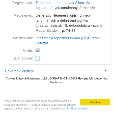
Tárgyszavak:
Társadalomtudományok
Állam- és
jogtudományok
tanulmány, értekezés
Megjelenés:
Generatio Regenerationis : ünnepi
tanulmányok a debreceni jogi kar
újraalapításának 15. évfordulójára / szerk.
Madai Sándor. - p. 74-88. -
Internet cím:
Intézményi repozitóriumban (DEA) tárolt
változat
Borító:
Saját polcon:
Rekordok letöltése
1
Corvina könyvtári katalógus v11.6.16-SNAPSHOT
© 2024
Monguz kft.
Minden jog
fenntartva.
Ezen a webhelyen sütiket használunk az oldalak megfelelő
Rendben
működése érdekében. A sütik tárolására vonatkozó beállítások
megváltoztatása nélkül, ön elfogadja a használatukat.
További információ
.