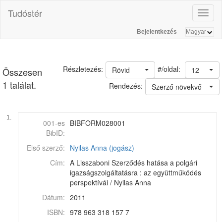
Tudóstér
Toggl
naviga
Bejelentkezés
#/oldal:
Részletezés:
Rövid
12
Összesen
1 találat.
Rendezés:
Szerző növekvő
1.
001-es
BIBFORM028001
BibID:
Első szerző:
Nyilas Anna (jogász)
Cím:
A Lisszaboni Szerződés hatása a polgári
igazságszolgáltatásra : az együttműködés
perspektívái / Nyilas Anna
Dátum:
2011
ISBN:
978 963 318 157 7