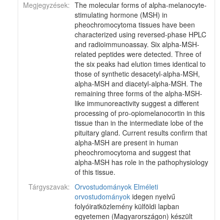
Megjegyzések:
The molecular forms of alpha-melanocyte-
stimulating hormone (MSH) in
pheochromocytoma tissues have been
characterized using reversed-phase HPLC
and radioimmunoassay. Six alpha-MSH-
related peptides were detected. Three of
the six peaks had elution times identical to
those of synthetic desacetyl-alpha-MSH,
alpha-MSH and diacetyl-alpha-MSH. The
remaining three forms of the alpha-MSH-
like immunoreactivity suggest a different
processing of pro-opiomelanocortin in this
tissue than in the intermediate lobe of the
pituitary gland. Current results confirm that
alpha-MSH are present in human
pheochromocytoma and suggest that
alpha-MSH has role in the pathophysiology
of this tissue.
Tárgyszavak:
Orvostudományok
Elméleti
orvostudományok
idegen nyelvű
folyóiratközlemény külföldi lapban
egyetemen (Magyarországon) készült