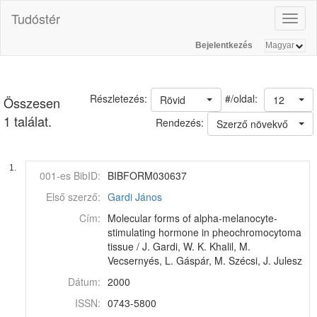
Tudóstér
Toggl
naviga
Bejelentkezés
#/oldal:
Részletezés:
Rövid
12
Összesen
1 találat.
Rendezés:
Szerző növekvő
1.
001-es BibID:
BIBFORM030637
Első szerző:
Gardi János
Cím:
Molecular forms of alpha-melanocyte-
stimulating hormone in pheochromocytoma
tissue / J. Gardi, W. K. Khalil, M.
Vecsernyés, L. Gáspár, M. Szécsi, J. Julesz
Dátum:
2000
ISSN:
0743-5800