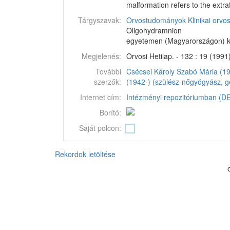
malformation refers to the extra
Tárgyszavak:
Orvostudományok
Klinikai orv
Oligohydramnion
egyetemen (Magyarországon) k
Megjelenés:
Orvosi Hetilap. - 132 : 19 (1991
További
Csécsei Károly
Szabó Mária (19
szerzők:
(1942-) (szülész-nőgyógyász, g
Internet cím:
Intézményi repozitóriumban (DEA
Borító:
Saját polcon:
Rekordok letöltése