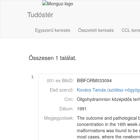
Tudóstér
Egyszerű keresés
Összetett keresés
CCL ker
Összesen 1 találat.
1.
001-es BibID:
BIBFORM033094
Első szerző:
Kovács Tamás (szülész-nőgyóg
Cím:
Oligohydramnion középidős terh
Dátum:
1991
Megjegyzések:
The outcome and pathological b
concentration in the 16th week 
malformations was found to be mo
most cases, where the newborns 