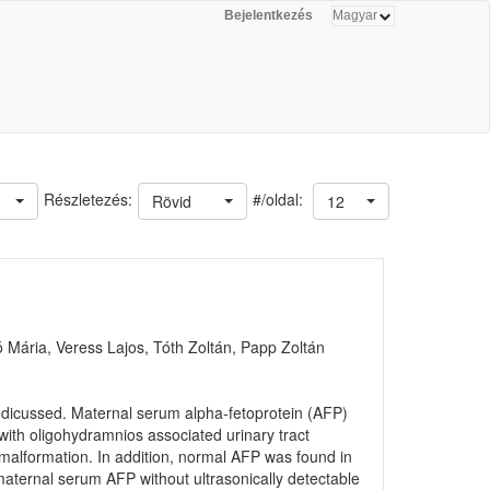
Bejelentkezés
#/oldal:
Részletezés:
Rövid
12
Mária, Veress Lajos, Tóth Zoltán, Papp Zoltán
dicussed. Maternal serum alpha-fetoprotein (AFP)
ith oligohydramnios associated urinary tract
t malformation. In addition, normal AFP was found in
maternal serum AFP without ultrasonically detectable