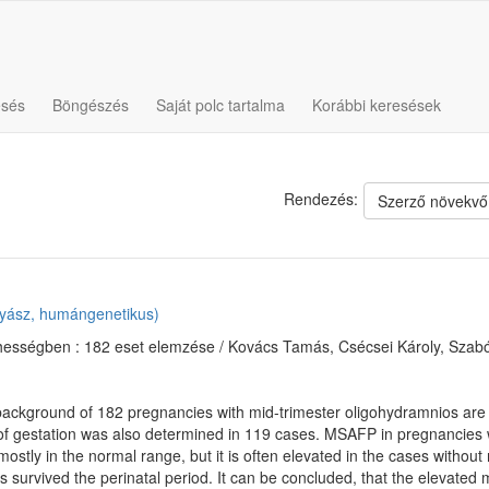
esés
Böngészés
Saját polc tartalma
Korábbi keresések
Rendezés:
Szerző növekvő
yász, humángenetikus)
ességben : 182 eset elemzése / Kovács Tamás, Csécsei Károly, Szabó 
ackground of 182 pregnancies with mid-trimester oligohydramnios are 
of gestation was also determined in 119 cases. MSAFP in pregnancies w
stly in the normal range, but it is often elevated in the cases withou
survived the perinatal period. It can be concluded, that the elevated 