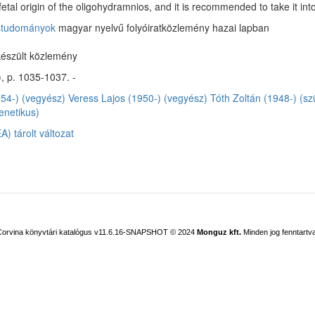
fetal origin of the oligohydramnios, and it is recommended to take it int
ostudományok
magyar nyelvű folyóiratközlemény hazai lapban
észült közlemény
), p. 1035-1037. -
54-) (vegyész)
Veress Lajos (1950-) (vegyész)
Tóth Zoltán (1948-) (s
enetikus)
) tárolt változat
Corvina könyvtári katalógus v11.6.16-SNAPSHOT
© 2024
Monguz kft.
Minden jog fenntartva