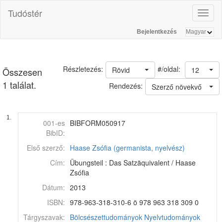
Tudóstér
Toggl
naviga
Bejelentkezés
#/oldal:
Részletezés:
Rövid
12
Összesen
1 találat.
Rendezés:
Szerző növekvő
1.
001-es
BIBFORM050917
BibID:
Első szerző:
Haase Zsófia (germanista, nyelvész)
Cím:
Übungsteil : Das Satzäquivalent / Haase
Zsófia
Dátum:
2013
ISBN:
978-963-318-310-6 ö 978 963 318 309 0
Tárgyszavak:
Bölcsészettudományok
Nyelvtudományok