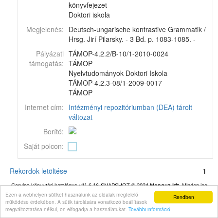
könyvfejezet
Doktori iskola
Megjelenés:
Deutsch-ungarische kontrastive Grammatik /
Hrsg. Jirí Pilarsky. - 3 Bd. p. 1083-1085. -
Pályázati
TÁMOP-4.2.2/B-10/1-2010-0024
támogatás:
TÁMOP
Nyelvtudományok Doktori Iskola
TÁMOP-4.2.3-08/1-2009-0017
TÁMOP
Internet cím:
Intézményi repozitóriumban (DEA) tárolt
változat
Borító:
Saját polcon:
Rekordok letöltése
1
Corvina könyvtári katalógus v11.6.16-SNAPSHOT
© 2024
Monguz kft.
Minden jog
fenntartva.
Ezen a webhelyen sütiket használunk az oldalak megfelelő
Rendben
működése érdekében. A sütik tárolására vonatkozó beállítások
megváltoztatása nélkül, ön elfogadja a használatukat.
További információ
.