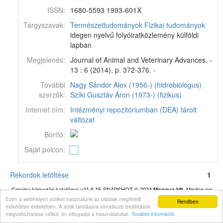
ISSN:
1680-5593 1993-601X
Tárgyszavak:
Természettudományok
Fizikai tudományok
idegen nyelvű folyóiratközlemény külföldi
lapban
Megjelenés:
Journal of Animal and Veterinary Advances. -
13 : 6 (2014), p. 372-376. -
További
Nagy Sándor Alex (1956-) (hidrobiológus)
szerzők:
Szíki Gusztáv Áron (1973-) (fizikus)
Internet cím:
Intézményi repozitóriumban (DEA) tárolt
változat
Borító:
Saját polcon:
Rekordok letöltése
1
Corvina könyvtári katalógus v11.6.16-SNAPSHOT
© 2024
Monguz kft.
Minden jog
fenntartva.
Ezen a webhelyen sütiket használunk az oldalak megfelelő
Rendben
működése érdekében. A sütik tárolására vonatkozó beállítások
megváltoztatása nélkül, ön elfogadja a használatukat.
További információ
.