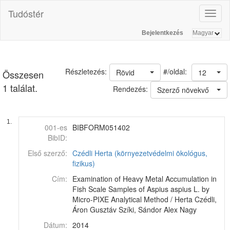
Tudóstér
Toggl
naviga
Bejelentkezés
#/oldal:
Részletezés:
Rövid
12
Összesen
1 találat.
Rendezés:
Szerző növekvő
1.
001-es
BIBFORM051402
BibID:
Első szerző:
Czédli Herta (környezetvédelmi ökológus,
fizikus)
Cím:
Examination of Heavy Metal Accumulation in
Fish Scale Samples of Aspius aspius L. by
Micro-PIXE Analytical Method / Herta Czédli,
Áron Gusztáv Szíki, Sándor Alex Nagy
Dátum:
2014