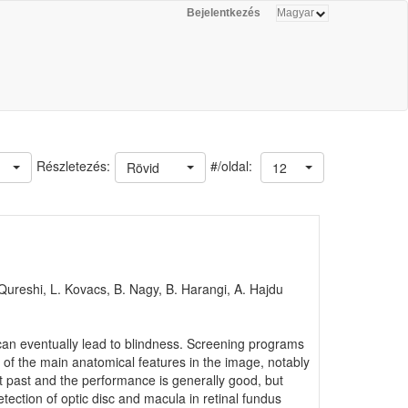
Bejelentkezés
#/oldal:
Részletezés:
Rövid
12
. Qureshi, L. Kovacs, B. Nagy, B. Harangi, A. Hajdu
 can eventually lead to blindness. Screening programs
 of the main anatomical features in the image, notably
t past and the performance is generally good, but
ection of optic disc and macula in retinal fundus