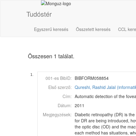
Tudóstér
Egyszerű keresés
Összetett keresés
CCL ker
Összesen 1 találat.
1.
001-es BibID:
BIBFORM058854
Első szerző:
Qureshi, Rashid Jalal (informati
Cím:
Automatic detection of the fovea
Dátum:
2011
Megjegyzések:
Diabetic retinopathy (DR) is th
for DR are being introduced, how
the optic disc (OD) and the mac
each method has situations, wher