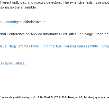
ifferent optic disc and macula detectors. The extensive tests have sho
 making up the ensemble.
kai tudományok
előadáskivonat
ional Conference on Applied Informatics / ed. Attila Egri-Nagy, Emőd 
ikus)
Nagy Brigitta (1986-) (informatikus)
Harangi Balázs (1986-) (pro
) tárolt változat
Corvina könyvtári katalógus v11.6.16-SNAPSHOT
© 2024
Monguz kft.
Minden jog fenntartva