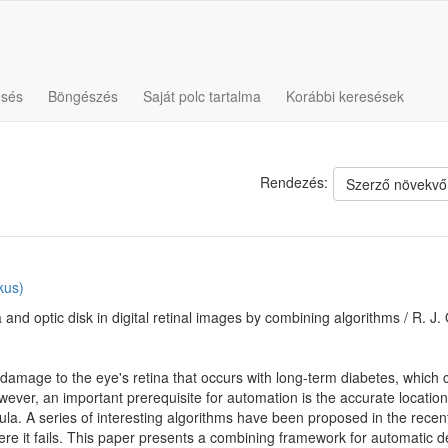
esés
Böngészés
Saját polc tartalma
Korábbi keresések
Rendezés:
Szerző növekvő
kus)
 and optic disk in digital retinal images by combining algorithms / R. J
e damage to the eye's retina that occurs with long-term diabetes, which
ever, an important prerequisite for automation is the accurate location
ula. A series of interesting algorithms have been proposed in the recen
e it fails. This paper presents a combining framework for automatic det