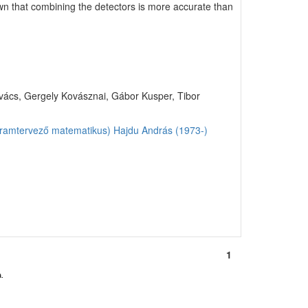
wn that combining the detectors is more accurate than
Kovács, Gergely Kovásznai, Gábor Kusper, Tibor
gramtervező matematikus)
Hajdu András (1973-)
1
.