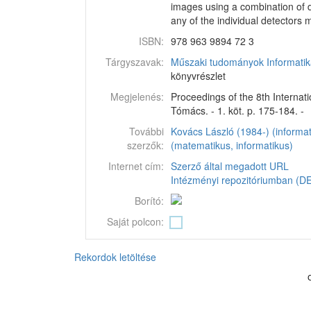
images using a combination of d
any of the individual detectors
ISBN:
978 963 9894 72 3
Tárgyszavak:
Műszaki tudományok
Informati
könyvrészlet
Megjelenés:
Proceedings of the 8th Internat
Tómács. - 1. köt. p. 175-184. -
További
Kovács László (1984-) (informat
szerzők:
(matematikus, informatikus)
Internet cím:
Szerző által megadott URL
Intézményi repozitóriumban (DEA
Borító:
Saját polcon:
Rekordok letöltése