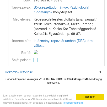
ISBN:
978 963 874 889 8
Tárgyszavak:
Bölcsészettudományok
Pszichológiai
tudományok
könyvfejezet
Megjelenés:
Képességfejlesztés digitális tananyaggal /
szerk. Ildikó Pšenáková, Mező Ferenc ;
[közread. a] Kocka Kör Tehetséggondozó
Kulturális Egyesület. - p. 69-87. -
Internet cím:
Intézményi repozitóriumban (DEA) tárolt
változat
Borító:
Saját polcon:
Rekordok letöltése
1
Corvina könyvtári katalógus v11.6.16-SNAPSHOT
© 2024
Monguz kft.
Minden jog
fenntartva.
Ezen a webhelyen sütiket használunk az oldalak megfelelő
Rendben
működése érdekében. A sütik tárolására vonatkozó beállítások
megváltoztatása nélkül, ön elfogadja a használatukat.
További információ
.