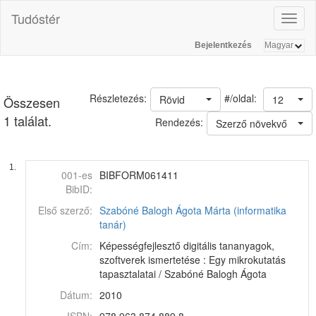
Tudóstér
Toggl
naviga
Bejelentkezés
#/oldal:
Részletezés:
Rövid
12
Összesen
1 találat.
Rendezés:
Szerző növekvő
1.
001-es
BIBFORM061411
BibID:
Első szerző:
Szabóné Balogh Ágota Márta (informatika
tanár)
Cím:
Képességfejlesztő digitális tananyagok,
szoftverek ismertetése : Egy mikrokutatás
tapasztalatai / Szabóné Balogh Ágota
Dátum:
2010