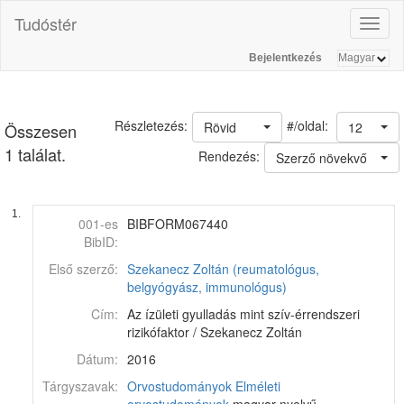
Tudóstér
Toggl
naviga
Bejelentkezés
#/oldal:
Részletezés:
Rövid
12
Összesen
1 találat.
Rendezés:
Szerző növekvő
1.
001-es
BIBFORM067440
BibID:
Első szerző:
Szekanecz Zoltán (reumatológus,
belgyógyász, immunológus)
Cím:
Az ízületi gyulladás mint szív-érrendszeri
rizikófaktor / Szekanecz Zoltán
Dátum:
2016
Tárgyszavak:
Orvostudományok
Elméleti