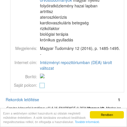
orvostudományok
magyar nyelvű
folyóiratközlemény hazai lapban
artritisz
ateroszklerózis
kardiovaszkuláris betegség
rizikófaktor
biológiai terápia
krónikus gyulladás
Megjelenés:
Magyar Tudomány 12 (2016), p. 1485-1495.
-
Internet cím:
Intézményi repozitóriumban (DEA) tárolt
változat
Borító:
Saját polcon:
Rekordok letöltése
1
Corvina könyvtári katalógus v11.6.16-SNAPSHOT
© 2024
Monguz kft.
Minden jog
fenntartva.
Ezen a webhelyen sütiket használunk az oldalak megfelelő
Rendben
működése érdekében. A sütik tárolására vonatkozó beállítások
megváltoztatása nélkül, ön elfogadja a használatukat.
További információ
.