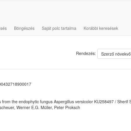
esés
Böngészés
Saját polc tartalma
Korábbi keresések
Rendezés:
Szerző növekvő
00432718900017
s from the endophytic fungus Aspergillus versicolor KU258497 / Sherif
lscheuer, Werner E.G. Müller, Peter Proksch