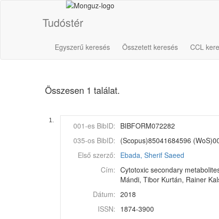
Tudóstér
Egyszerű keresés
Összetett keresés
CCL ker
Összesen 1 találat.
1.
001-es BibID:
BIBFORM072282
035-os BibID:
(Scopus)85041684596 (WoS)0
Első szerző:
Ebada, Sherif Saeed
Cím:
Cytotoxic secondary metabolite
Mándi, Tibor Kurtán, Rainer Ka
Dátum:
2018
ISSN:
1874-3900