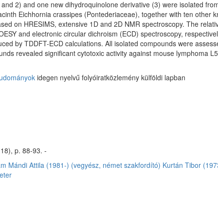
nd 2) and one new dihydroquinolone derivative (3) were isolated from
acinth Eichhornia crassipes (Pontederiaceae), together with ten other k
sed on HRESIMS, extensive 1D and 2D NMR spectroscopy. The relative 
ESY and electronic circular dichroism (ECD) spectroscopy, respectively.
ed by TDDFT-ECD calculations. All isolated compounds were assessed fo
ounds revealed significant cytotoxic activity against mouse lymphoma L5
tudományok
idegen nyelvű folyóiratközlemény külföldi lapban
18), p. 88-93. -
am
Mándi Attila (1981-) (vegyész, német szakfordító)
Kurtán Tibor (197
eter