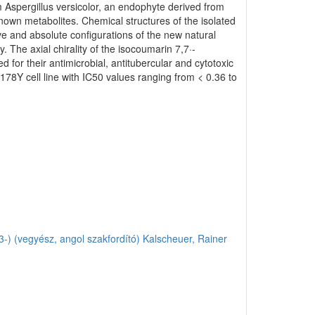
 Aspergillus versicolor, an endophyte derived from
nown metabolites. Chemical structures of the isolated
and absolute configurations of the new natural
 The axial chirality of the isocoumarin 7,7·-
r their antimicrobial, antitubercular and cytotoxic
178Y cell line with IC50 values ranging from < 0.36 to
3-) (vegyész, angol szakfordító)
Kalscheuer, Rainer