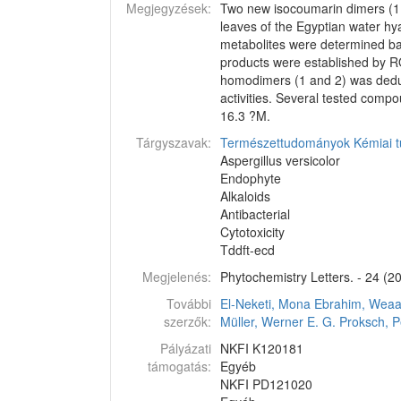
Megjegyzések:
Two new isocoumarin dimers (1 a
leaves of the Egyptian water hy
metabolites were determined ba
products were established by RO
homodimers (1 and 2) was deduc
activities. Several tested comp
16.3 ?M.
Tárgyszavak:
Természettudományok
Kémiai 
Aspergillus versicolor
Endophyte
Alkaloids
Antibacterial
Cytotoxicity
Tddft-ecd
Megjelenés:
Phytochemistry Letters. - 24 (20
További
El-Neketi, Mona
Ebrahim, Wea
szerzők:
Müller, Werner E. G.
Proksch, P
Pályázati
NKFI K120181
támogatás:
Egyéb
NKFI PD121020