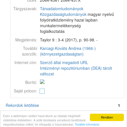
ISSN:
2064-4361 2064-437X
Tárgyszavak:
Társadalomtudományok
Közgazdaságtudományok
magyar nyelvű
folyóiratközlemény hazai lapban
munkatermelékenység
foglalkoztatás
Megjelenés:
Taylor 9 : 3-4 (2017), p. 90-98. -
További
Karcagi-Kováts Andrea (1966-)
szerzők:
(környezetgazdaságtan)
Internet cím:
Szerző által megadott URL
Intézményi repozitóriumban (DEA) tárolt
változat
Borító:
Saját polcon:
Rekordok letöltése
1
Corvina könyvtári katalógus v11.6.16-SNAPSHOT
© 2024
Monguz kft.
Minden jog
Ezen a webhelyen sütiket használunk az oldalak megfelelő
Rendben
fenntartva.
működése érdekében. A sütik tárolására vonatkozó beállítások
megváltoztatása nélkül, ön elfogadja a használatukat.
További információ
.