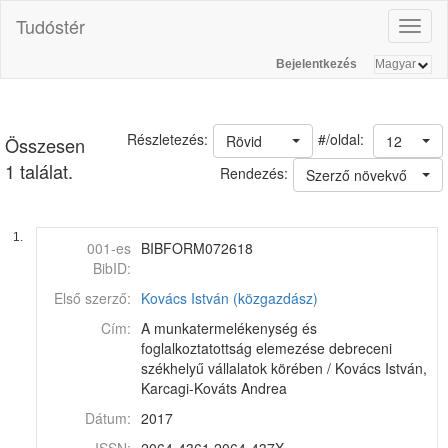
Tudóstér
Toggl
naviga
Bejelentkezés
#/oldal:
Részletezés:
Rövid
12
Összesen
1 találat.
Rendezés:
Szerző növekvő
1.
001-es
BIBFORM072618
BibID:
Első szerző:
Kovács István (közgazdász)
Cím:
A munkatermelékenység és
foglalkoztatottság elemezése debreceni
székhelyű vállalatok körében / Kovács István,
Karcagi-Kováts Andrea
Dátum:
2017