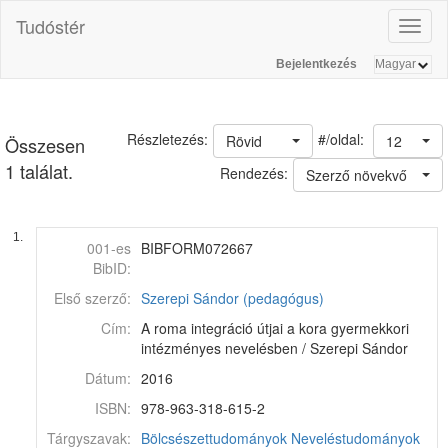
Tudóstér
Toggl
naviga
Bejelentkezés
#/oldal:
Részletezés:
Rövid
12
Összesen
1 találat.
Rendezés:
Szerző növekvő
1.
001-es
BIBFORM072667
BibID:
Első szerző:
Szerepi Sándor (pedagógus)
Cím:
A roma integráció útjai a kora gyermekkori
intézményes nevelésben / Szerepi Sándor
Dátum:
2016
ISBN:
978-963-318-615-2
Tárgyszavak:
Bölcsészettudományok
Neveléstudományok