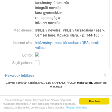
tanulmány, értekezés
integrált nevelés
kora gyermekkor
romapedagógia
inkluzív nevelés
Megjelenés:
Inkluzív nevelés, inkluzív társadalom / szerk.
Semsei Imre, Kovács Klára. - p. 144-163. -
Internet cím:
Intézményi repozitóriumban (DEA) tárolt
változat
Borító:
Saját polcon:
Rekordok letöltése
1
Corvina könyvtári katalógus v11.6.16-SNAPSHOT
© 2024
Monguz kft.
Minden jog
fenntartva.
Ezen a webhelyen sütiket használunk az oldalak megfelelő
Rendben
működése érdekében. A sütik tárolására vonatkozó beállítások
megváltoztatása nélkül, ön elfogadja a használatukat.
További információ
.