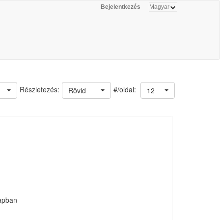
Bejelentkezés
#/oldal:
Részletezés:
Rövid
12
lapban