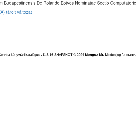
rum Budapestinensis De Rolando Eotvos Nominatae Sectio Computatorica.
) tárolt változat
Corvina könyvtári katalógus v11.6.16-SNAPSHOT
© 2024
Monguz kft.
Minden jog fenntartva