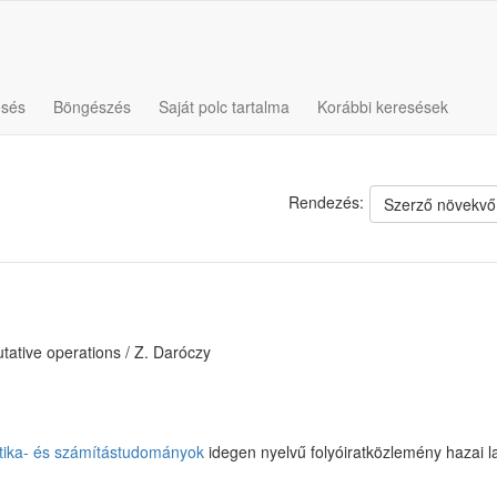
esés
Böngészés
Saját polc tartalma
Korábbi keresések
Rendezés:
Szerző növekvő
tative operations / Z. Daróczy
ika- és számítástudományok
idegen nyelvű folyóiratközlemény hazai 