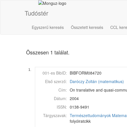
Tudóstér
Egyszerű keresés
Összetett keresés
CCL ker
Összesen 1 találat.
1.
001-es BibID:
BIBFORM084720
Első szerző:
Daróczy Zoltán (matematikus)
Cím:
On translative and quasi-commu
Dátum:
2004
ISSN:
0138-9491
Tárgyszavak:
Természettudományok
Matemat
folyóiratcikk