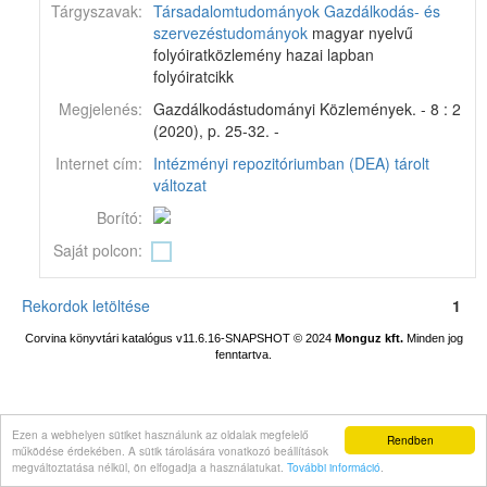
Tárgyszavak:
Társadalomtudományok
Gazdálkodás- és
szervezéstudományok
magyar nyelvű
folyóiratközlemény hazai lapban
folyóiratcikk
Megjelenés:
Gazdálkodástudományi Közlemények. - 8 : 2
(2020), p. 25-32. -
Internet cím:
Intézményi repozitóriumban (DEA) tárolt
változat
Borító:
Saját polcon:
Rekordok letöltése
1
Corvina könyvtári katalógus v11.6.16-SNAPSHOT
© 2024
Monguz kft.
Minden jog
fenntartva.
Ezen a webhelyen sütiket használunk az oldalak megfelelő
Rendben
működése érdekében. A sütik tárolására vonatkozó beállítások
megváltoztatása nélkül, ön elfogadja a használatukat.
További információ
.