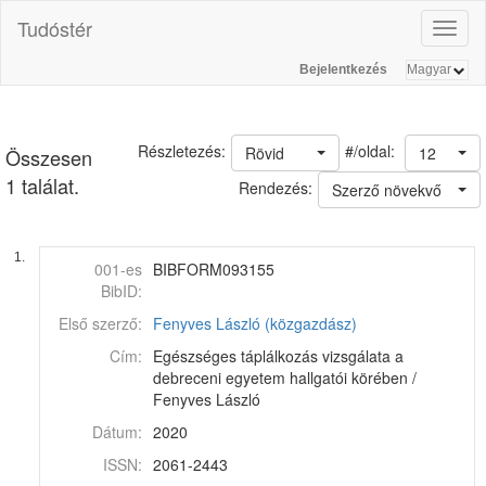
Tudóstér
Toggl
naviga
Bejelentkezés
#/oldal:
Részletezés:
Rövid
12
Összesen
1 találat.
Rendezés:
Szerző növekvő
1.
001-es
BIBFORM093155
BibID:
Első szerző:
Fenyves László (közgazdász)
Cím:
Egészséges táplálkozás vizsgálata a
debreceni egyetem hallgatói körében /
Fenyves László
Dátum:
2020
ISSN:
2061-2443