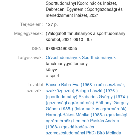
Sporttudományi Koordinációs Intézet,
Debreceni Egyetem : Sportgazdasági és -
menedzsment Intézet, 2021
Terjedelem:
127 p.
Megjegyzések:
(Válogatott tanulmányok a sporttudomány
köréből, 2631-0910 ; 6.)
ISBN:
9789634903055
Tárgyszavak:
Orvostudományok
Sporttudományok
tanulmánygyűjtemény
könyv
e-sport
További
Bácsné Bába Éva (1968-) (bölcsésztanár,
szerzők:
szakközgazda)
Balogh László (1976-)
(sporttudomány)
Szabados György (1974-)
(gazdasági agrármérnök)
Ráthonyi Gergely
Gábor (1985-) (informatikus agrármérnök)
Harangi-Rákos Mónika (1985-) (gazdasági
agrármérnök)
Lenténé Puskás Andrea
(1968-) (gazdálkodás- és
szervezéstudományi PhD)
Bíró Melinda