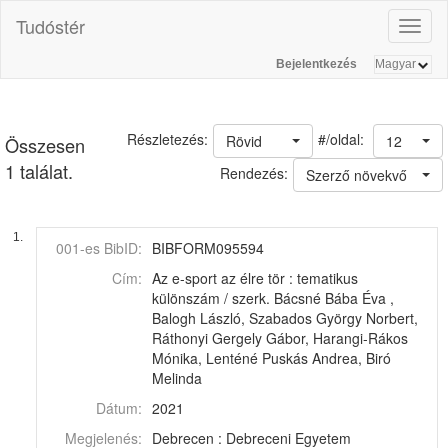
Tudóstér
Toggl
naviga
Bejelentkezés
#/oldal:
Részletezés:
Rövid
12
Összesen
1 találat.
Rendezés:
Szerző növekvő
1.
001-es BibID:
BIBFORM095594
Cím:
Az e-sport az élre tör : tematikus
különszám / szerk. Bácsné Bába Éva ,
Balogh László, Szabados György Norbert,
Ráthonyi Gergely Gábor, Harangi-Rákos
Mónika, Lenténé Puskás Andrea, Biró
Melinda
Dátum:
2021
Megjelenés:
Debrecen : Debreceni Egyetem