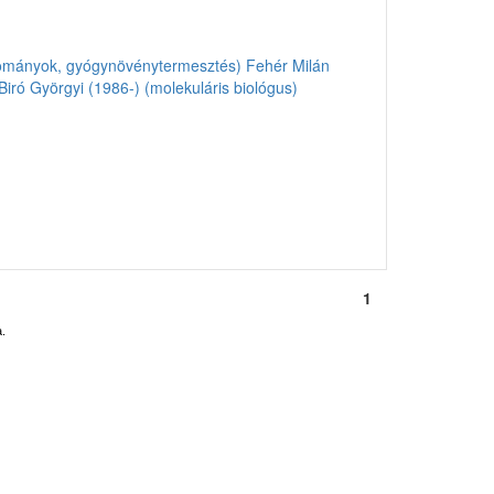
udományok, gyógynövénytermesztés)
Fehér Milán
Biró Györgyi (1986-) (molekuláris biológus)
1
.