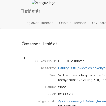
Tudóstér
Egyszerű keresés
Összetett keresés
CCL ker
Összesen 1 találat.
1.
001-es BibID:
BIBFORM100211
Első szerző:
Csüllög Kitti (okleveles növén
Cím:
Védekezés a fehérpenészes rotha
környezetben / Csüllög Kitti, Ta
Dátum:
2022
ISSN:
0239 1260
Tárgyszavak:
Agrártudományok
Növénytermes
folyóiratcikk