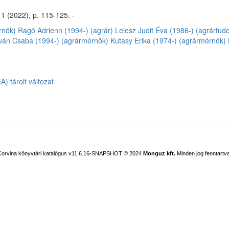
 1 (2022), p. 115-125. -
rnök)
Ragó Adrienn (1994-) (agrár)
Lelesz Judit Éva (1986-) (agrárt
tván Csaba (1994-) (agrármérnök)
Kutasy Erika (1974-) (agrármérnök)
) tárolt változat
Corvina könyvtári katalógus v11.6.16-SNAPSHOT
© 2024
Monguz kft.
Minden jog fenntartva