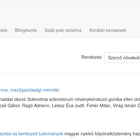
esés
Böngészés
Saját polc tartalma
Korábbi keresések
Rendezés:
Szerző növekvő
yorvos, mezőgazdasági mérnök)
dást okozó Sclerotinia sclerotiorum növénykórokozó gomba ellen cickafa
rcali Gábor, Ragó Adrienn, Lelesz Éva Judit, Fehér Milán, Virág István 
ztési és kertészeti tudományok
magyar nyelvű folyóiratközlemény haz