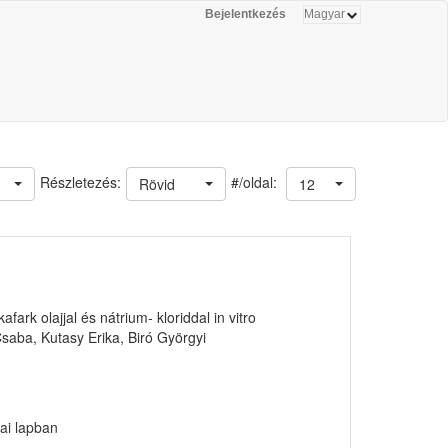
Bejelentkezés
#/oldal:
Részletezés:
Rövid
12
rk olajjal és nátrium- kloriddal in vitro
Csaba, Kutasy Erika, Biró Györgyi
ai lapban