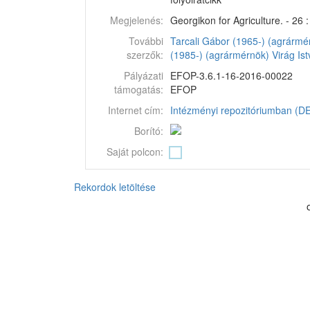
Megjelenés:
Georgikon for Agriculture. - 26 :
További
Tarcali Gábor (1965-) (agrármé
szerzők:
(1985-) (agrármérnök)
Virág Is
Pályázati
EFOP-3.6.1-16-2016-00022
támogatás:
EFOP
Internet cím:
Intézményi repozitóriumban (DEA
Borító:
Saját polcon:
Rekordok letöltése