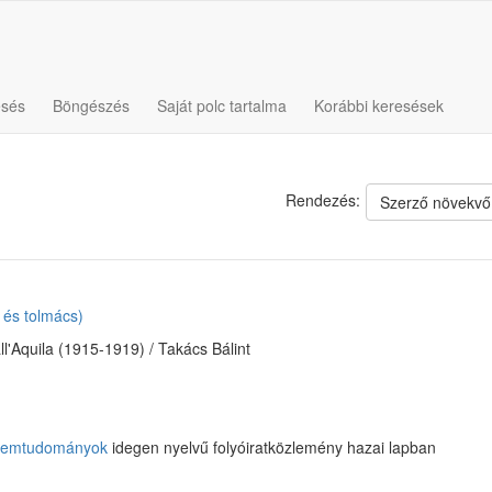
esés
Böngészés
Saját polc tartalma
Korábbi keresések
Rendezés:
Szerző növekvő
ó és tolmács)
all'Aquila (1915-1919) / Takács Bálint
elemtudományok
idegen nyelvű folyóiratközlemény hazai lapban