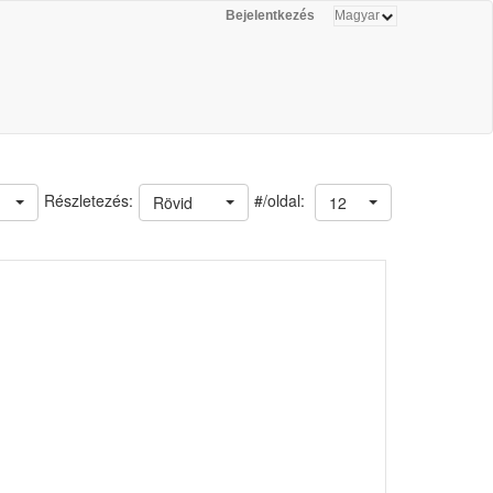
Bejelentkezés
#/oldal:
Részletezés:
Rövid
12