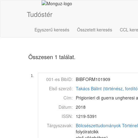
Tudóstér
Egyszerű keresés
Összetett keresés
CCL ker
Összesen 1 találat.
1.
001-es BibID:
BIBFORM101909
Első szerző:
Takács Bálint (történész, fordít
Cím:
Prigionieri di guerra ungheresi 
Dátum:
2018
ISSN:
1219-5391
Tárgyszavak:
Bölcsészettudományok
Történ
folyóiratcikk
első világháború