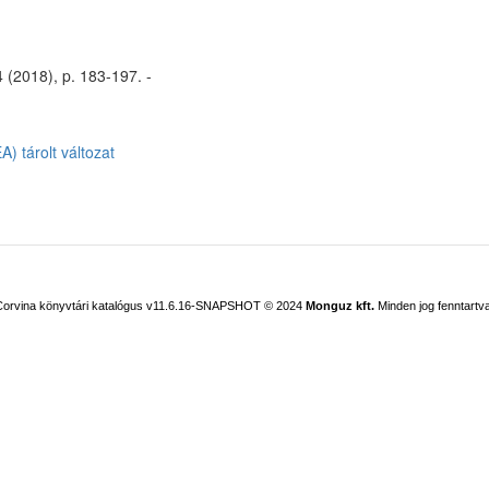
4 (2018), p. 183-197. -
) tárolt változat
Corvina könyvtári katalógus v11.6.16-SNAPSHOT
© 2024
Monguz kft.
Minden jog fenntartva