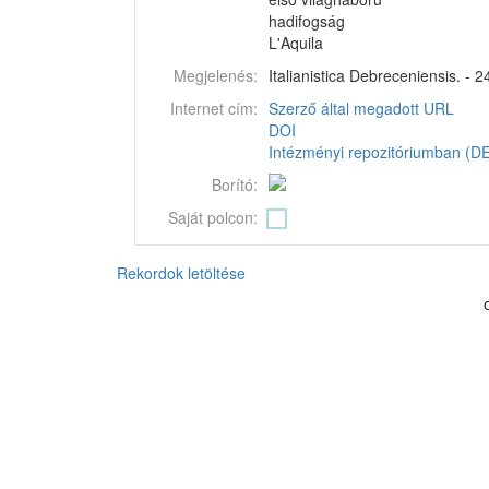
hadifogság
L'Aquila
Megjelenés:
Italianistica Debreceniensis. - 2
Internet cím:
Szerző által megadott URL
DOI
Intézményi repozitóriumban (DEA
Borító:
Saját polcon:
Rekordok letöltése