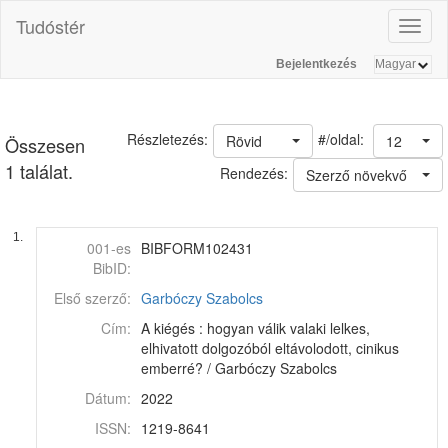
Tudóstér
Toggl
naviga
Bejelentkezés
#/oldal:
Részletezés:
Rövid
12
Összesen
1 találat.
Rendezés:
Szerző növekvő
1.
001-es
BIBFORM102431
BibID:
Első szerző:
Garbóczy Szabolcs
Cím:
A kiégés : hogyan válik valaki lelkes,
elhivatott dolgozóból eltávolodott, cinikus
emberré? / Garbóczy Szabolcs
Dátum:
2022
ISSN:
1219-8641