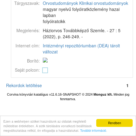
Tárgyszavak:
Orvostudományok
Klinikai orvostudományok
magyar nyelvű folyóiratközlemény hazai
lapban
folyóiratcikk
Megjelenés:
Háziorvos Továbbképző Szemle. - 27 : 5
(2022), p. 246-249. -
Internet cím:
Intézményi repozitóriumban (DEA) tárolt
változat
Borító:
Saját polcon:
Rekordok letöltése
1
Corvina könyvtári katalógus v11.6.16-SNAPSHOT
© 2024
Monguz kft.
Minden jog
fenntartva.
Ezen a webhelyen sütiket használunk az oldalak megfelelő
Rendben
működése érdekében. A sütik tárolására vonatkozó beállítások
megváltoztatása nélkül, ön elfogadja a használatukat.
További információ
.