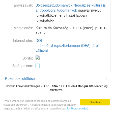
Tárgyszavak:
Bölcsészettudományok
Néprajz és kulturális
antropológiai tudományok
magyar nyelvű
folyóiratközlemény hazai lapban
folyóiratcikk
Megjelenés:
Kultúra és Közösség. - 13 : 4 (2022), p. 101-
121. -
Internet cím:
DOI
Intézményi repozitóriumban (DEA) tárolt
változat
Borító:
Saját polcon:
Rekordok letöltése
1
Corvina könyvtári katalógus v11.6.16-SNAPSHOT
© 2024
Monguz kft.
Minden jog
fenntartva.
Ezen a webhelyen sütiket használunk az oldalak megfelelő
Rendben
működése érdekében. A sütik tárolására vonatkozó beállítások
megváltoztatása nélkül, ön elfogadja a használatukat.
További információ
.