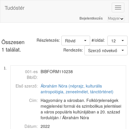
Tudóstér
Toggl
naviga
Bejelentkezés
#/oldal:
Részletezés:
Rövid
12
Összesen
1 találat.
Rendezés:
Szerző növekvő
1.
001-es
BIBFORM110238
BibID:
Első szerző:
Ábrahám Nóra (néprajz, kulturális
antropológia, zeneelmélet, tánctörténet)
Cím:
Hagyomány a városban. Folklórjelenségek
megjelenési formái és szimbolikus jelentései
a város populáris kultúrájában a 20. század
fordulóján / Ábrahám Nóra
Dátum:
2022