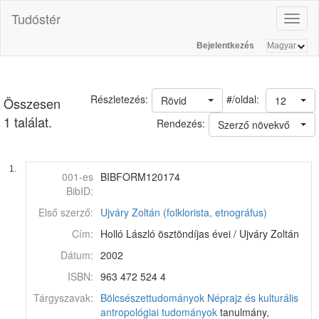
Tudóstér
Toggl
naviga
Bejelentkezés
#/oldal:
Részletezés:
Rövid
12
Összesen
1 találat.
Rendezés:
Szerző növekvő
1.
001-es
BIBFORM120174
BibID:
Első szerző:
Ujváry Zoltán (folklorista, etnográfus)
Cím:
Holló László ösztöndíjas évei / Ujváry Zoltán
Dátum:
2002
ISBN:
963 472 524 4
Tárgyszavak:
Bölcsészettudományok
Néprajz és kulturális
antropológiai tudományok
tanulmány,