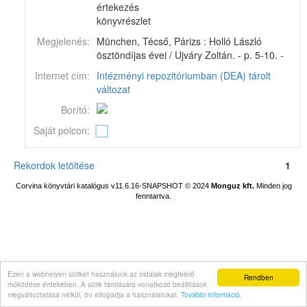
értekezés
könyvrészlet
Megjelenés:
München, Técső, Párizs : Holló László
ösztöndíjas évei / Ujváry Zoltán. - p. 5-10. -
Internet cím:
Intézményi repozitóriumban (DEA) tárolt
változat
Borító:
Saját polcon:
Rekordok letöltése
1
Corvina könyvtári katalógus v11.6.16-SNAPSHOT
© 2024
Monguz kft.
Minden jog
fenntartva.
Ezen a webhelyen sütiket használunk az oldalak megfelelő
Rendben
működése érdekében. A sütik tárolására vonatkozó beállítások
megváltoztatása nélkül, ön elfogadja a használatukat.
További információ
.