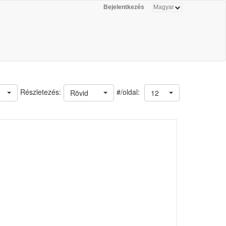
Bejelentkezés
#/oldal:
Részletezés:
Rövid
12