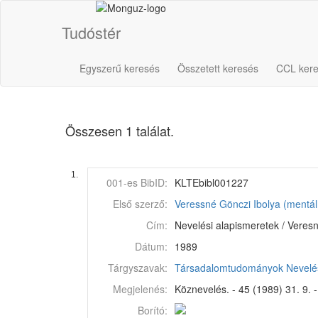
Tudóstér
Egyszerű keresés
Összetett keresés
CCL ker
Összesen 1 találat.
1.
001-es BibID:
KLTEbibl001227
Első szerző:
Veressné Gönczi Ibolya (mentál
Cím:
Nevelési alapismeretek / Veres
Dátum:
1989
Tárgyszavak:
Társadalomtudományok
Nevel
Megjelenés:
Köznevelés. - 45 (1989) 31. 9. -
Borító: