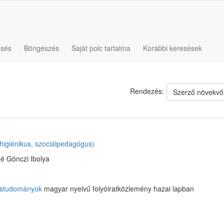
esés
Böngészés
Saját polc tartalma
Korábbi keresések
Rendezés:
Szerző növekvő
higiénikus, szociálpedagógus)
né Gönczi Ibolya
éstudományok
magyar nyelvű folyóiratközlemény hazai lapban