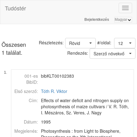
Tudóstér
Toggl
naviga
Bejelentkezés
#/oldal:
Részletezés:
Rövid
12
Összesen
1 találat.
Rendezés:
Szerző növekvő
1.
001-es
bibKLT00102383
BibID:
Első szerző:
Tóth R. Viktor
Cím:
Effects of water deficit and nitrogen supply on
photosynthesis of maize cultivars / V. R. Tóth,
I. Mészáros, Sz. Veres, J. Nagy
Dátum:
1995
Megjelenés:
Photosynthesis : from Light to Biosphere,