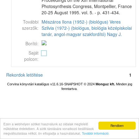
Proceedings on the Xth International
Photosynthesis Congress, Montpellier, France
20-25 August 1995. vol. 5. - p. 431-434.
További
Mészáros Ilona (1952-) (biológus)
Veres
szerzők:
Szilvia (1972-) (biológus, biológia középiskolai
tanár, angol-magyar szakfordító)
Nagy J.
Borító:
Saját
polcon:
Rekordok letöltése
1
Corvina könyvtári katalógus v11.6.16-SNAPSHOT
© 2024
Monguz kft.
Minden jog
fenntartva.
Ezen a webhelyen sütiket használunk az oldalak megfelelő
Rendben
működése érdekében. A sütik tárolására vonatkozó beállítások
megváltoztatása nélkül, ön elfogadja a használatukat.
További információ
.