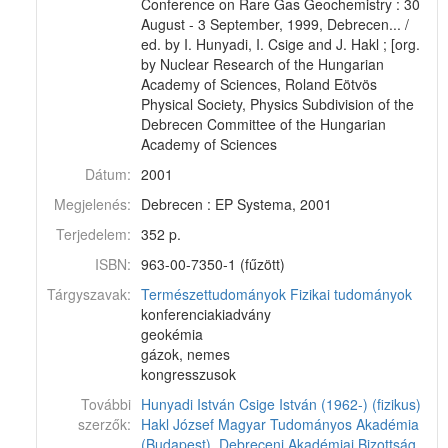
Conference on Rare Gas Geochemistry : 30
August - 3 September, 1999, Debrecen... /
ed. by I. Hunyadi, I. Csige and J. Hakl ; [org.
by Nuclear Research of the Hungarian
Academy of Sciences, Roland Eötvös
Physical Society, Physics Subdivision of the
Debrecen Committee of the Hungarian
Academy of Sciences
Dátum:
2001
Megjelenés:
Debrecen : EP Systema, 2001
Terjedelem:
352 p.
ISBN:
963-00-7350-1 (fűzött)
Tárgyszavak:
Természettudományok
Fizikai tudományok
konferenciakiadvány
geokémia
gázok, nemes
kongresszusok
További
Hunyadi István
Csige István (1962-) (fizikus)
szerzők:
Hakl József
Magyar Tudományos Akadémia
(Budapest). Debreceni Akadémiai Bizottság.