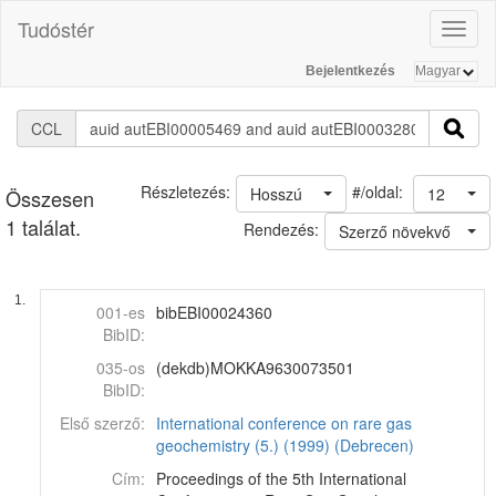
Tudóstér
Toggl
naviga
Bejelentkezés
CCL
#/oldal:
Részletezés:
Hosszú
12
Összesen
1 találat.
Rendezés:
Szerző növekvő
1.
001-es
bibEBI00024360
BibID:
035-os
(dekdb)MOKKA9630073501
BibID:
Első szerző:
International conference on rare gas
geochemistry (5.) (1999) (Debrecen)
Cím:
Proceedings of the 5th International